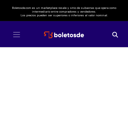
Boletosde.com es un marketplace resale y sitio de subastas que opera como
intermediario entre compradores y vendedores.
Los precios pueden ser superiores o inferiores al valor nominal.
Inicio
/ Plastilina Mosh