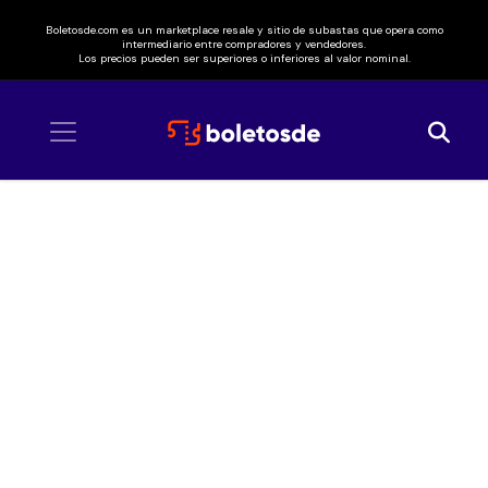
Boletosde.com es un marketplace resale y sitio de subastas que opera como
intermediario entre compradores y vendedores.
Los precios pueden ser superiores o inferiores al valor nominal.
Inicio
/ Periferia Metepec