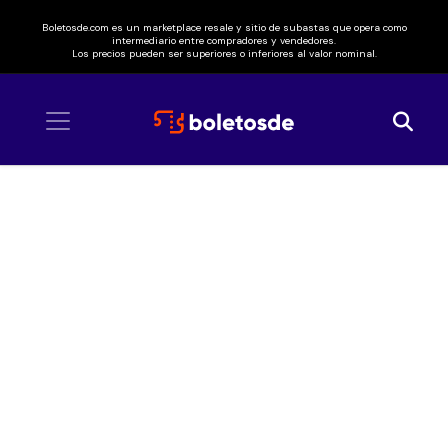
Boletosde.com es un marketplace resale y sitio de subastas que opera como
intermediario entre compradores y vendedores.
Los precios pueden ser superiores o inferiores al valor nominal.
Inicio
/ Pequeños Musical