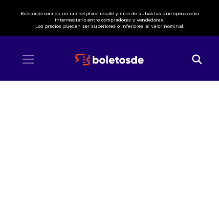
Boletosde.com es un marketplace resale y sitio de subastas que opera como
intermediario entre compradores y vendedores.
Los precios pueden ser superiores o inferiores al valor nominal.
Inicio
/ Paramore