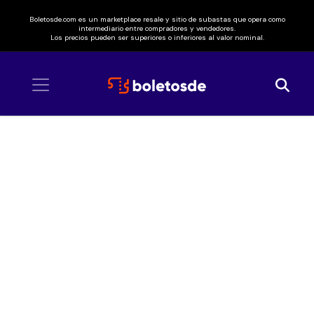
Boletosde.com es un marketplace resale y sitio de subastas que opera como
intermediario entre compradores y vendedores.
Los precios pueden ser superiores o inferiores al valor nominal.
Inicio
/ OneRepublic