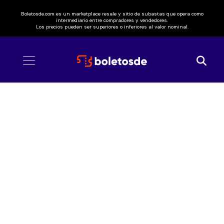
Boletosde.com es un marketplace resale y sitio de subastas que opera como
intermediario entre compradores y vendedores.
Los precios pueden ser superiores o inferiores al valor nominal.
Inicio
/ OMD