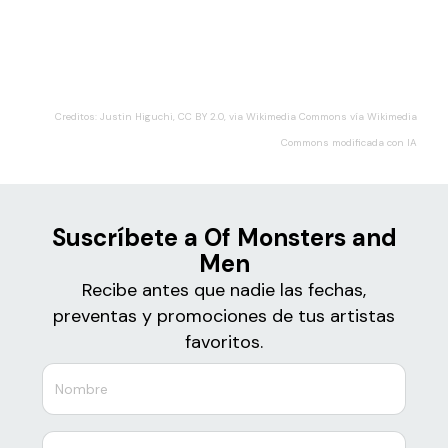
Boletos para
Of Monsters and Men
Creditos: Justin Higuchi, CC BY 2.0, via Wikimedia Commons vía Wikimedia
Commons modificada con IA
Suscríbete a Of Monsters and
Men
Recibe antes que nadie las fechas,
preventas y promociones de tus artistas
favoritos.