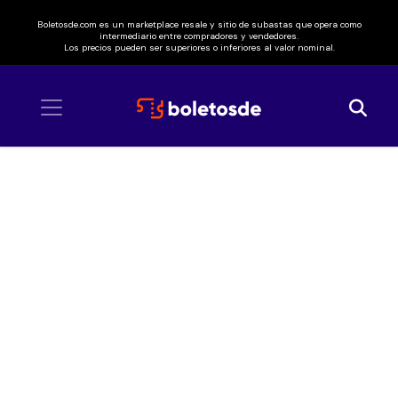
Boletosde.com es un marketplace resale y sitio de subastas que opera como
intermediario entre compradores y vendedores.
Los precios pueden ser superiores o inferiores al valor nominal.
Inicio
/ Of Monsters and Men