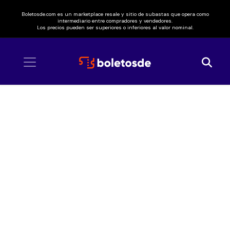
Boletosde.com es un marketplace resale y sitio de subastas que opera como
intermediario entre compradores y vendedores.
Los precios pueden ser superiores o inferiores al valor nominal.
Inicio
/ Nortex Live