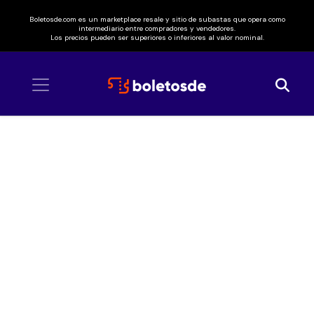
Boletosde.com es un marketplace resale y sitio de subastas que opera como
intermediario entre compradores y vendedores.
Los precios pueden ser superiores o inferiores al valor nominal.
Inicio
/ Nicole Zignago