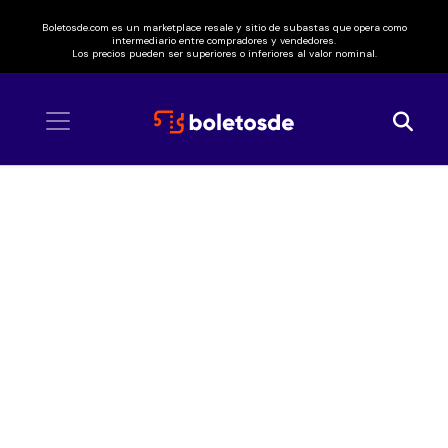
Boletosde.com es un marketplace resale y sitio de subastas que opera como
intermediario entre compradores y vendedores.
Los precios pueden ser superiores o inferiores al valor nominal.
Inicio
/ Nelson Kanzela