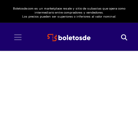
Boletosde.com es un marketplace resale y sitio de subastas que opera como
intermediario entre compradores y vendedores.
Los precios pueden ser superiores o inferiores al valor nominal.
Inicio
/ NCT 127