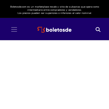
Boletosde.com es un marketplace resale y sitio de subastas que opera como
intermediario entre compradores y vendedores.
Los precios pueden ser superiores o inferiores al valor nominal.
Inicio
/ Music Bank