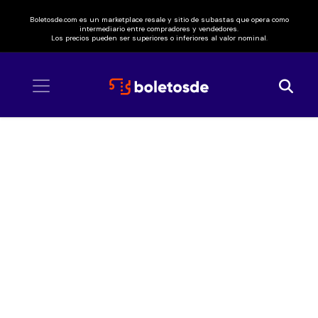
Boletosde.com es un marketplace resale y sitio de subastas que opera como
intermediario entre compradores y vendedores.
Los precios pueden ser superiores o inferiores al valor nominal.
Inicio
/ Moderatto