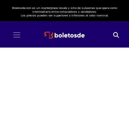
Boletosde.com es un marketplace resale y sitio de subastas que opera como
intermediario entre compradores y vendedores.
Los precios pueden ser superiores o inferiores al valor nominal.
Inicio
/ Micro TDH