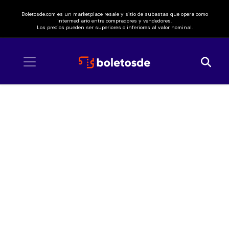
Boletosde.com es un marketplace resale y sitio de subastas que opera como
intermediario entre compradores y vendedores.
Los precios pueden ser superiores o inferiores al valor nominal.
Inicio
/ Michelle Rodríguez