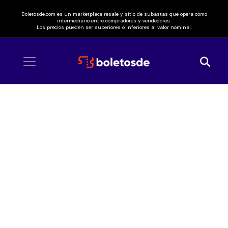
Boletosde.com es un marketplace resale y sitio de subastas que opera como
intermediario entre compradores y vendedores.
Los precios pueden ser superiores o inferiores al valor nominal.
Inicio
/ México Vibra