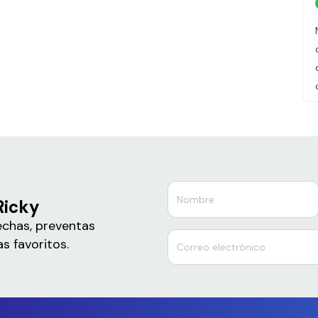
Ricky
echas, preventas
s favoritos.