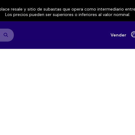
lace resale y sitio de subastas que opera como intermediario ent
Los precios pueden ser superiores o inferiores al valor nominal.
Vender