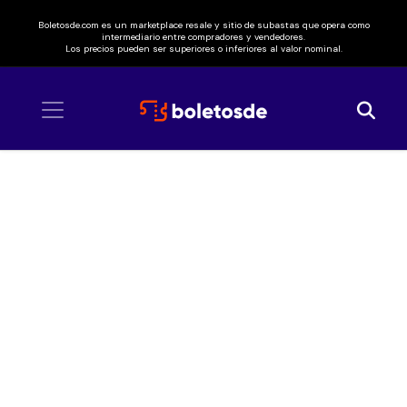
Boletosde.com es un marketplace resale y sitio de subastas que opera como
intermediario entre compradores y vendedores.
Los precios pueden ser superiores o inferiores al valor nominal.
Inicio
/ Matisse