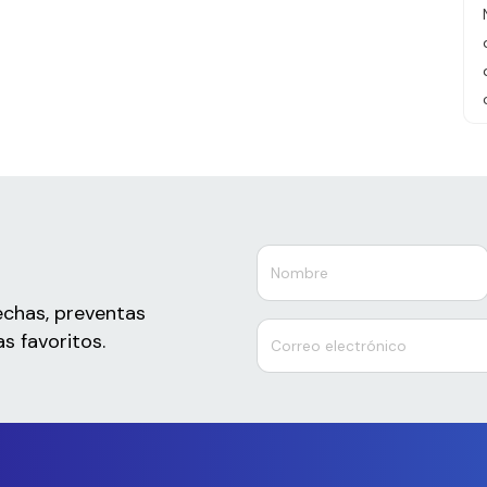
echas, preventas
s favoritos.