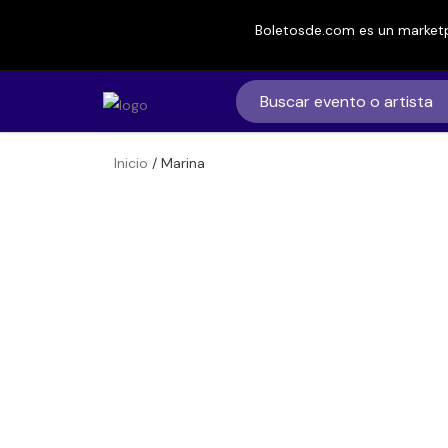
Boletosde.com es un marketp
Inicio
/ Marina
Boletos
Marina