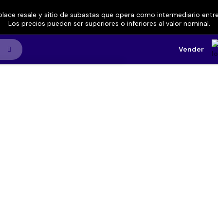
lace resale y sitio de subastas que opera como intermediario ent
Los precios pueden ser superiores o inferiores al valor nominal.
Vender