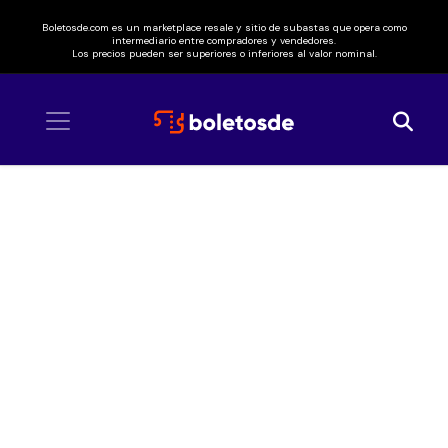
Boletosde.com es un marketplace resale y sitio de subastas que opera como
intermediario entre compradores y vendedores.
Los precios pueden ser superiores o inferiores al valor nominal.
Inicio
/ Manoella Torres