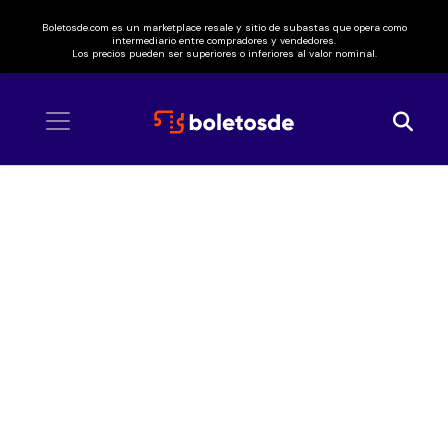
Boletosde.com es un marketplace resale y sitio de subastas que opera como
intermediario entre compradores y vendedores.
Los precios pueden ser superiores o inferiores al valor nominal.
Inicio
/ Maldita Vecindad