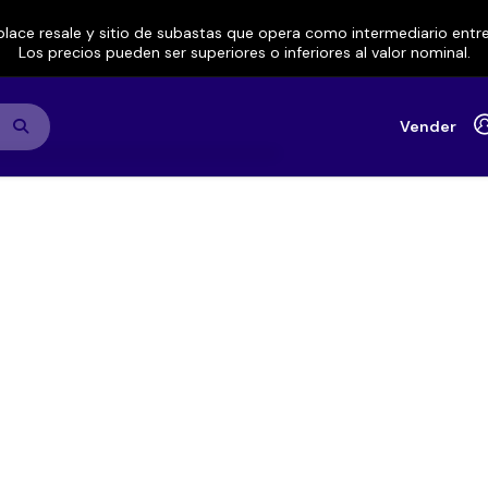
lace resale y sitio de subastas que opera como intermediario ent
Los precios pueden ser superiores o inferiores al valor nominal.
Vender
lly