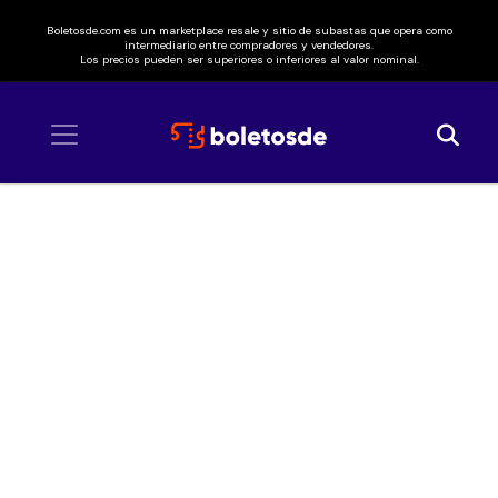
Boletosde.com es un marketplace resale y sitio de subastas que opera como
intermediario entre compradores y vendedores.
Los precios pueden ser superiores o inferiores al valor nominal.
Inicio
/ Lupita D'Alessio y Paquita la del Barrio