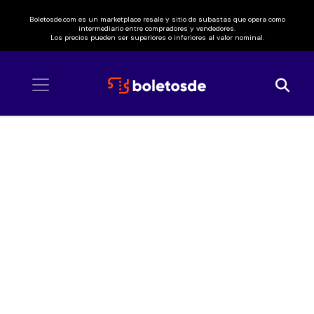
Boletosde.com es un marketplace resale y sitio de subastas que opera como
intermediario entre compradores y vendedores.
Los precios pueden ser superiores o inferiores al valor nominal.
Inicio
/ Luis Fonsi