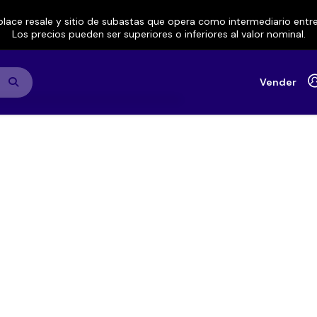
lace resale y sitio de subastas que opera como intermediario ent
Los precios pueden ser superiores o inferiores al valor nominal.
Vender