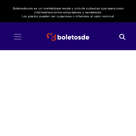
Boletosde.com es un marketplace resale y sitio de subastas que opera como
intermediario entre compradores y vendedores.
Los precios pueden ser superiores o inferiores al valor nominal.
Inicio
/ Lucero y Mijares