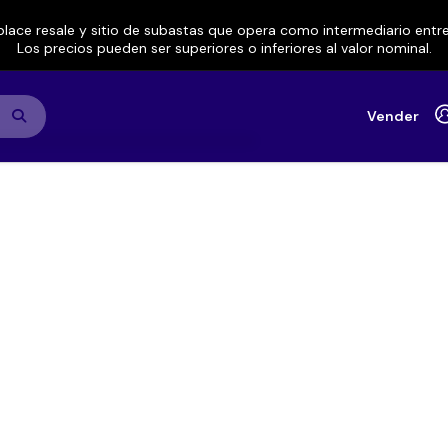
lace resale y sitio de subastas que opera como intermediario ent
Los precios pueden ser superiores o inferiores al valor nominal.
Vender