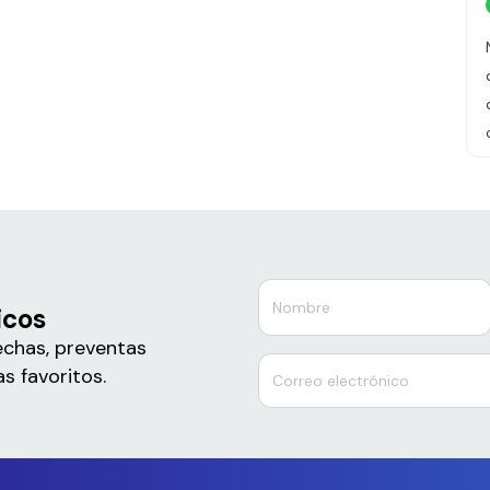
icos
echas, preventas
s favoritos.