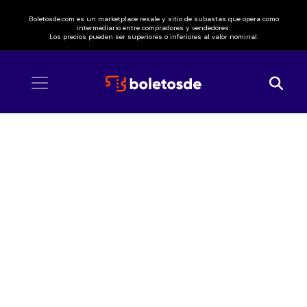
Boletosde.com es un marketplace resale y sitio de subastas que opera como
intermediario entre compradores y vendedores.
Los precios pueden ser superiores o inferiores al valor nominal.
Inicio
/ Los Meñiques de la Casa