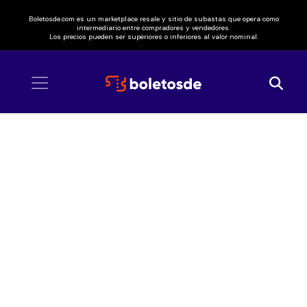
Boletosde.com es un marketplace resale y sitio de subastas que opera como
intermediario entre compradores y vendedores.
Los precios pueden ser superiores o inferiores al valor nominal.
Inicio
/ Los Farmerz