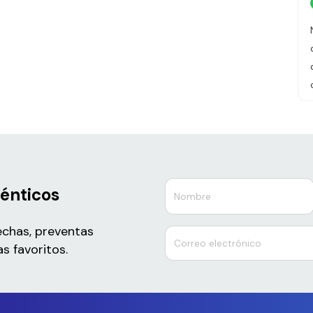
ténticos
echas, preventas
s favoritos.