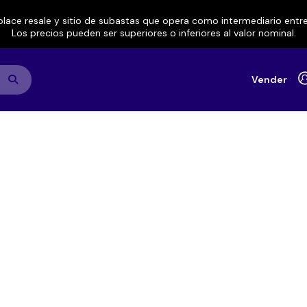
lace resale y sitio de subastas que opera como intermediario ent
Los precios pueden ser superiores o inferiores al valor nominal.
Vender
 Decadentes