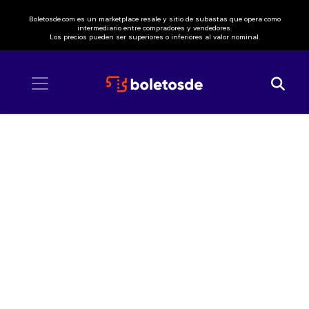
Boletosde.com es un marketplace resale y sitio de subastas que opera como
intermediario entre compradores y vendedores.
Los precios pueden ser superiores o inferiores al valor nominal.
Inicio
/ Los Alegres del Barranco