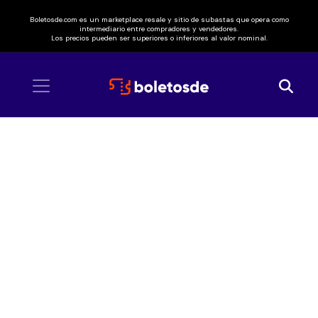
Boletosde.com es un marketplace resale y sitio de subastas que opera como
intermediario entre compradores y vendedores.
Los precios pueden ser superiores o inferiores al valor nominal.
Inicio
/ Lord of the Dance