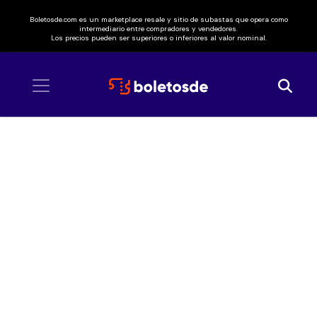
Boletosde.com es un marketplace resale y sitio de subastas que opera como
intermediario entre compradores y vendedores.
Los precios pueden ser superiores o inferiores al valor nominal.
Inicio
/ Live