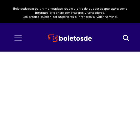
Boletosde.com es un marketplace resale y sitio de subastas que opera como
intermediario entre compradores y vendedores.
Los precios pueden ser superiores o inferiores al valor nominal.
Inicio
/ Lit Killah