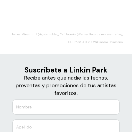
Boletos
Linkin Park
James Minchin III (rights holder), CeriRoberts (Warner Records representative),
CC BY-SA 4.0, vía Wikimedia Commons
Suscríbete a Linkin Park
Recibe antes que nadie las fechas,
preventas y promociones de tus artistas
favoritos.