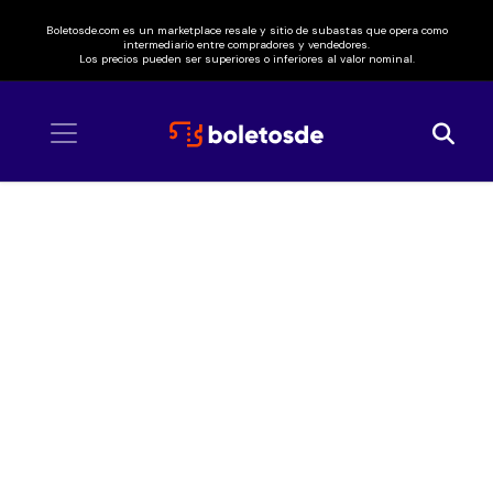
Boletosde.com es un marketplace resale y sitio de subastas que opera como
intermediario entre compradores y vendedores.
Los precios pueden ser superiores o inferiores al valor nominal.
Inicio
/ Linkin Park