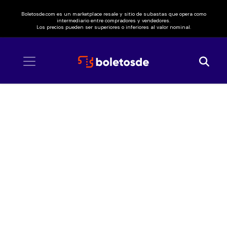
Boletosde.com es un marketplace resale y sitio de subastas que opera como
intermediario entre compradores y vendedores.
Los precios pueden ser superiores o inferiores al valor nominal.
Inicio
/ LImpératrice