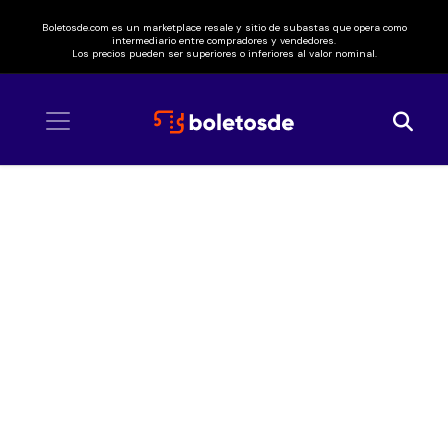
Boletosde.com es un marketplace resale y sitio de subastas que opera como
intermediario entre compradores y vendedores.
Los precios pueden ser superiores o inferiores al valor nominal.
Inicio
/ Limp Bizkit