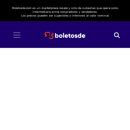
Boletosde.com es un marketplace resale y sitio de subastas que opera como
intermediario entre compradores y vendedores.
Los precios pueden ser superiores o inferiores al valor nominal.
Inicio
/ Liam Payne