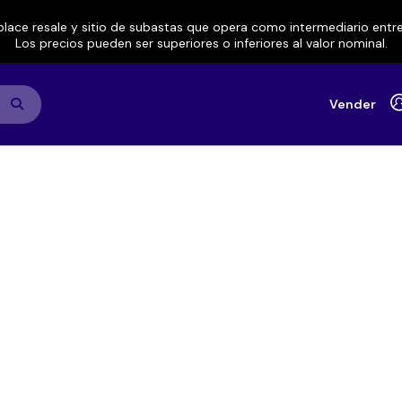
lace resale y sitio de subastas que opera como intermediario ent
Los precios pueden ser superiores o inferiores al valor nominal.
Vender