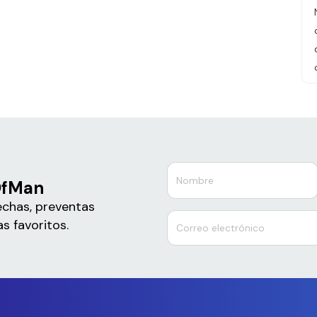
OfMan
echas, preventas
s favoritos.