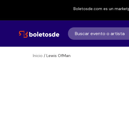
Boletosde.com es un marketp
Inicio
/ Lewis OfMan
Boletos
Lewis OfMan