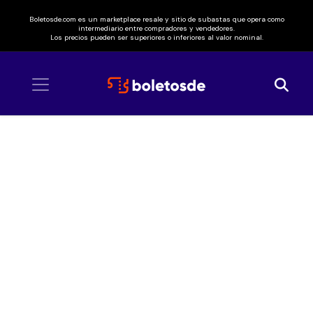
Boletosde.com es un marketplace resale y sitio de subastas que opera como
intermediario entre compradores y vendedores.
Los precios pueden ser superiores o inferiores al valor nominal.
Inicio
/ León Larregui