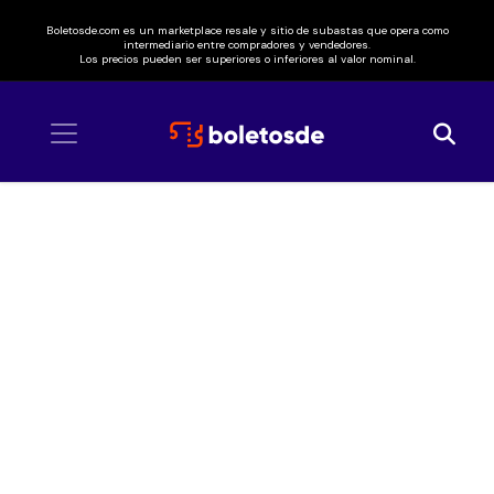
Boletosde.com es un marketplace resale y sitio de subastas que opera como
intermediario entre compradores y vendedores.
Los precios pueden ser superiores o inferiores al valor nominal.
Inicio
/ Last Dinosaurs