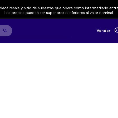
lace resale y sitio de subastas que opera como intermediario ent
Los precios pueden ser superiores o inferiores al valor nominal.
Vender