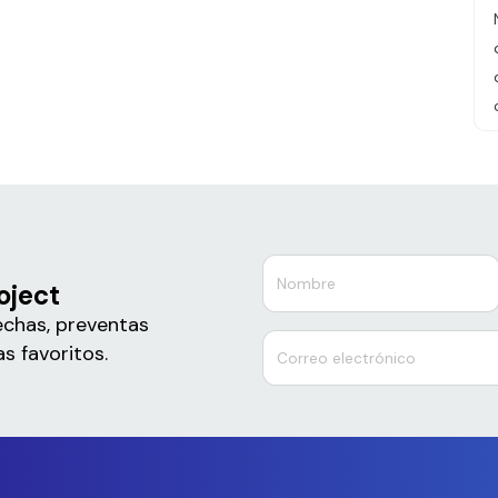
oject
echas, preventas
s favoritos.