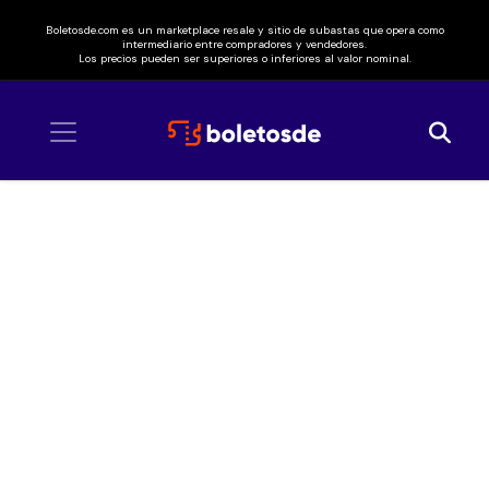
Boletosde.com es un marketplace resale y sitio de subastas que opera como
intermediario entre compradores y vendedores.
Los precios pueden ser superiores o inferiores al valor nominal.
Inicio
/ La Garfield