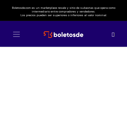
Boletosde.com es un marketplace resale y sitio de subastas que opera como
intermediario entre compradores y vendedores.
Los precios pueden ser superiores o inferiores al valor nominal.
Inicio
/ Korn