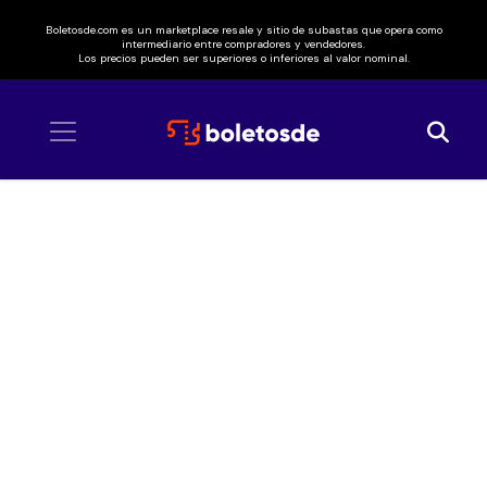
Boletosde.com es un marketplace resale y sitio de subastas que opera como
intermediario entre compradores y vendedores.
Los precios pueden ser superiores o inferiores al valor nominal.
Inicio
/ Kika Edgar