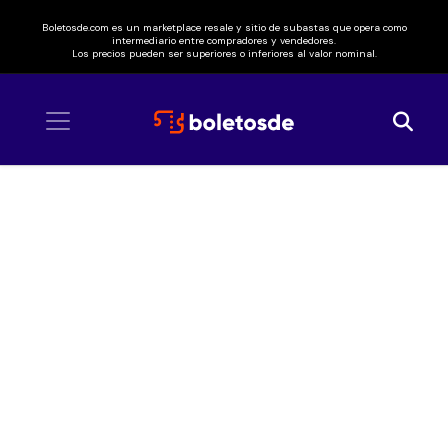
Boletosde.com es un marketplace resale y sitio de subastas que opera como
intermediario entre compradores y vendedores.
Los precios pueden ser superiores o inferiores al valor nominal.
Inicio
/ Kenny G