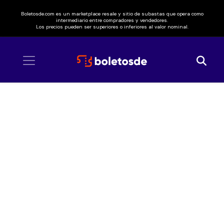
Boletosde.com es un marketplace resale y sitio de subastas que opera como
intermediario entre compradores y vendedores.
Los precios pueden ser superiores o inferiores al valor nominal.
Inicio
/ Kavinsky