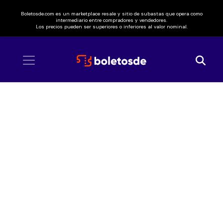
Boletosde.com es un marketplace resale y sitio de subastas que opera como
intermediario entre compradores y vendedores.
Los precios pueden ser superiores o inferiores al valor nominal.
Inicio
/ Justin Timberlake