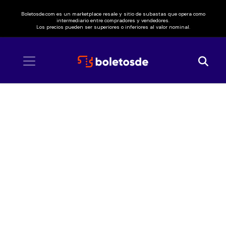
Boletosde.com es un marketplace resale y sitio de subastas que opera como
intermediario entre compradores y vendedores.
Los precios pueden ser superiores o inferiores al valor nominal.
Inicio
/ Jamiroquai