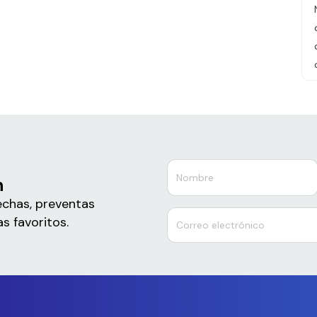
n
echas, preventas
s favoritos.