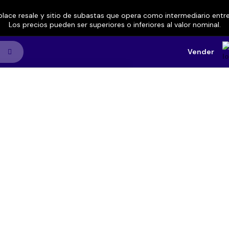
lace resale y sitio de subastas que opera como intermediario ent
Los precios pueden ser superiores o inferiores al valor nominal.
Vender