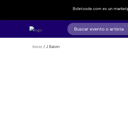
Boletosde.com es un marketp
Inicio
/ J Balvin
Boletos de
J Balvin